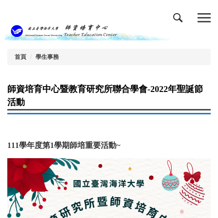
跳
到
主
要
內
容
首頁
學生事務
區
師資培育中心暨教育研究所聯合學會-2022年聖誕節
活動
111學年度第1學期師培重要活動~