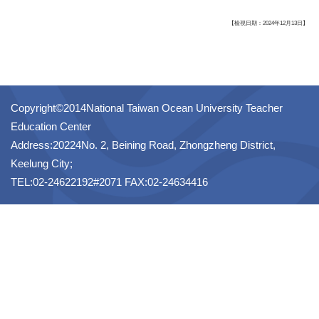
【檢視日期：2024年12月13日】
Copyright©2014National Taiwan Ocean University Teacher
Education Center
Address:20224No. 2, Beining Road, Zhongzheng District,
Keelung City;
TEL:02-24622192#2071 FAX:02-24634416