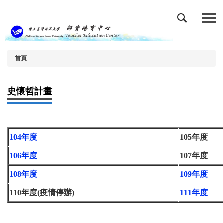
跳
到
主
要
內
容
首頁
區
史懷哲計畫
104年度
105年度
106年度
107年度
108年度
109年度
110年度(疫情停辦)
111年度