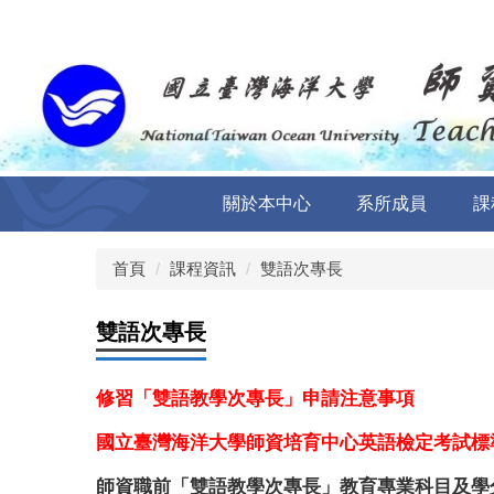
跳
到
主
要
內
容
區
關於本中心
系所成員
課
首頁
課程資訊
雙語次專長
雙語次專長
修習「雙語教學次專長」申請注意事項
國立臺灣海洋大學師資培育中心英語檢定考試標準
師資職前「雙語教學次專長」教育專業科目及學