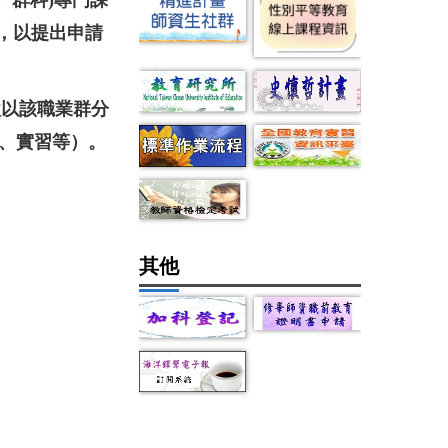
、群科)專門課
，以提出申請
欲以該職業群分
習、實習等）
。
其他