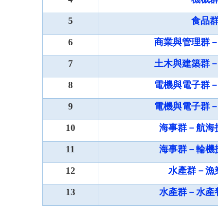
5
食品
6
商業與管理群
7
土木與建築群
8
電機與電子群
9
電機與電子群
10
海事群－航海
11
海事群－輪機
12
水產群－漁
13
水產群－水產