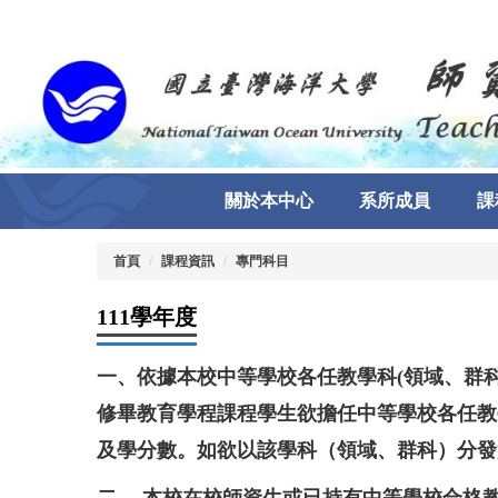
跳
到
主
要
內
容
區
關於本中心
系所成員
課
首頁
課程資訊
專門科目
111學年度
一、依據本校中等學校各任教學科(領域、群
修畢教育學程課程學生欲擔任中等學校各任教
及學分數。如欲以該學科（領域、群科）分發