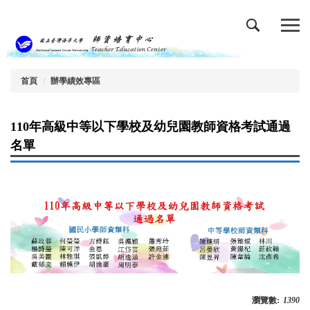
跳
到
主
要
內
容
首頁
辦學績效專區
區
110年高級中等以下學校及幼兒園教師資格考試通過
名單
瀏覽數:
1390