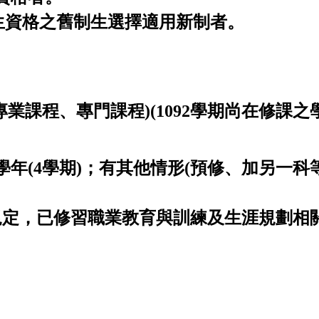
生資格之舊制生選擇適用新制者。
專業課程、專門
課程
)
(1092學期尚在修課
學年
(4
學期
)
；有
其他情形
(
預修、加另一科
規定，已修習
職業教育
與訓練及生涯規劃相
。