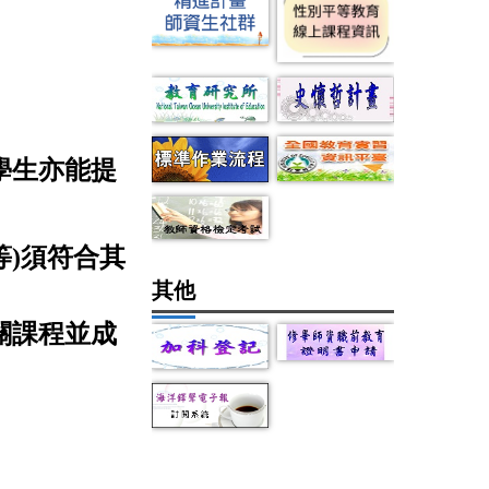
之學生亦能提
等
)
須符合其
其他
關課程並成