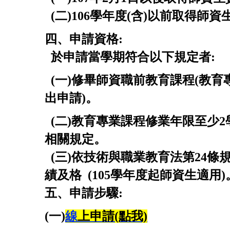
(
二
)106
學年度
(
含
)
以前取得師資
四
、
申請
資格
:
於申請當學期符合以下規定者:
(
一
)
修畢師資職前教育課程
(
教育
出申請)。
(
二
)
教育專業課程修業年限至少
2
相關規定。
(
三
)
依技術與職業教育法第
24
條
績及格
(
105
學年度起師資生適用
)
五
、
申請步驟
:
(一)
線
上申請(點我)