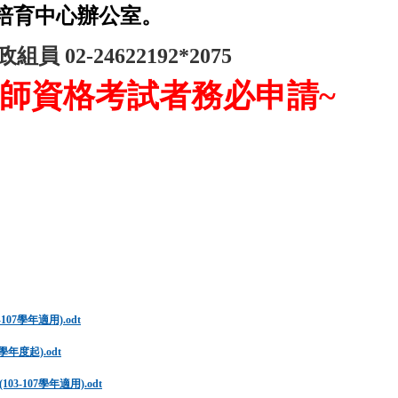
培育
中心辦公室
。
02-24622192*2075
教師資格考試者務必申請~
7學年適用).odt
度起).odt
107學年適用).odt