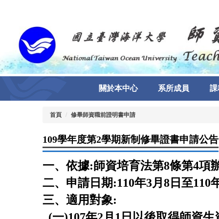
跳
到
主
要
內
容
區
關於本中心
系所成員
課
首頁
修畢師資職前證明書申請
109學年度第2學期新制修畢證書申請公告
一
、
依據
:
師資培育法第
8
條第
4
項
二
、
申請
日期
:
110年
3
月8
日
至110
三
、
適用對象
:
(
一
)107
年
2
月
1
日以後取得師資生