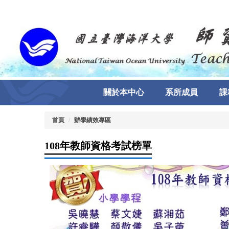
跳
到
主
要
內
容
區
關於本中心
系所成員
課
首頁
辦學績效專區
108年教師資格考試榜單