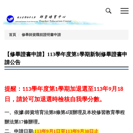
跳
到
主
要
內
容
首頁
修畢師資職前證明書申請
區
【修畢證書申請】113學年度第1學期新制修畢證書申
請公告
提醒：
學年度第
學期加退選至
年
月
113
1
113
9
18
日，請於可加退選時檢核自我學分數。
一、依據:師資培育法第8條第4項辦理及本校修習教育學程
辦法第17條辦理。
二、申請日期:
113
年9月1日至113年9月30日止