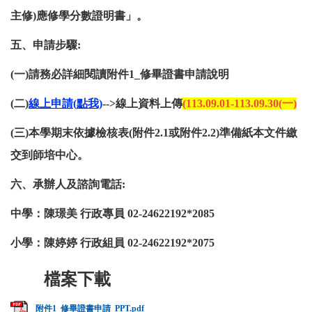
主修)應修學分數證明書」。
五、申請步驟:
(
一)請務必詳細閱讀附件1_修畢證書申請說明
(
二)
線
上申請(
點我)
-->線上資料上傳
(113.09.01-113.09.30(
一)
(
三)本學期末依據檢核表(附件2.1或附件2.2)準備紙本文件繳
交到師培中心。
六、承辦人及諮詢電話:
中學：陳璟美 行政專員 02-24622192*2085
小學：陳婷婷 行政組員 02-24622192*2075
附件1_修畢證書申請_PPT.pdf