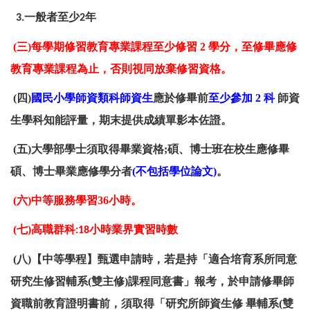
一般者至少
年
3.
2
(
三)
每學期修習教育專業課程至少修習 2 學分，至修畢應修
教育專業課程為止，否則視同放棄修習資格。
(
四)
國民小學師資類科師資生
應於修
畢前
至少參加 2 科
師資
生學科知能評量
，期末提供成績單影本佐證。
(
五)大學部學士須取得畢業資格;碩、博士班在校生應修畢
碩、博士畢業應修學分者
(
不包括學位論文)
。
(
六)
中等服務學習36小時。
(
七)
高職群科
小時業界實習時數
:18
(
八)
【中等學程
】甄選申請時，若是持
「
適合培育系所同意
研究生修習輔系(雙主修)課程同意書」報考
，於申請修畢師
資職前教育證明書前，
須取得「研究所師資生修
畢輔系(雙