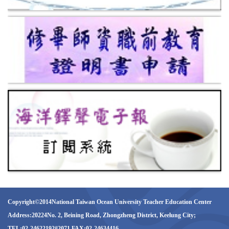
Copyright©2014National Taiwan Ocean University Teacher Education Center
Address:20224No. 2, Beining Road, Zhongzheng District, Keelung City;
TEL:02-24622192#2071 FAX:02-24634416