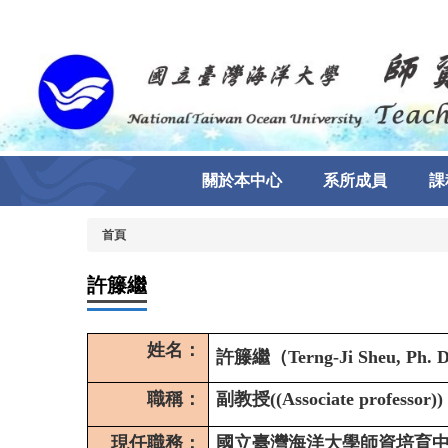
跳
到
主
要
內
容
區
關於本中心
系所成員
課
首頁
許籐繼
姓名：
許籐繼（Terng-Ji Sheu, Ph. 
職稱：
副教授((Associate professor))
現任職務：
國立臺灣海洋大學師資培育