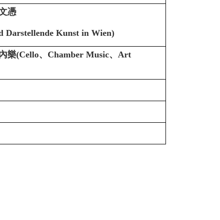
文憑
 Darstellende Kunst in Wien)
llo、Chamber Music、Art