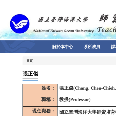
跳
到
主
要
內
容
區
關於本中心
系所成員
課
首頁
張正傑
姓名：
張正傑
(Chang, Chen-Chieh,
職稱：
教授
(Professor)
現任職務：
國立臺灣海洋大學師資培育