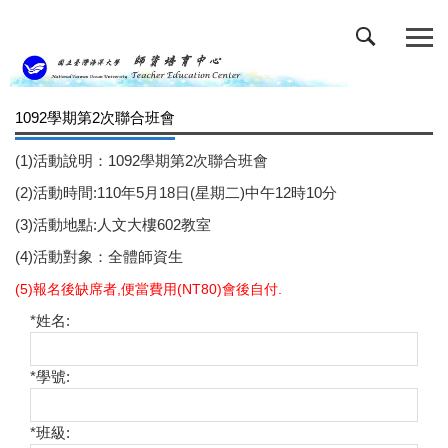
跳
到
主
要
內
1092學期第2次聯合班會
容
區
(1)活動說明：1092學期第2次聯合班會
(2)活動時間:110年5月18日(星期二)中午12時10分
(3)活動地點:人文大樓602教室
(4)活動對象：全體師資生
(5)報名後缺席者,便當費用(NT80)會後自付.
*
姓名:
*
學號:
*
班級: