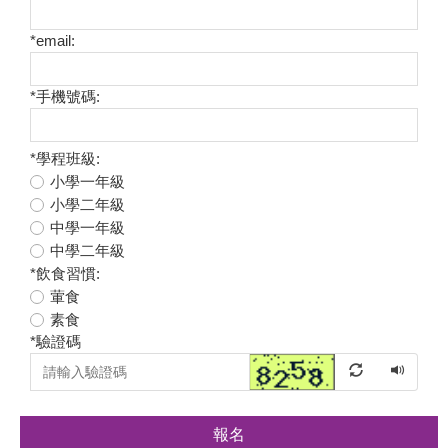
*
email:
*
手機號碼:
*
學程班級:
小學一年級
小學二年級
中學一年級
中學二年級
*
飲食習慣:
葷食
素食
*
驗證碼
報名