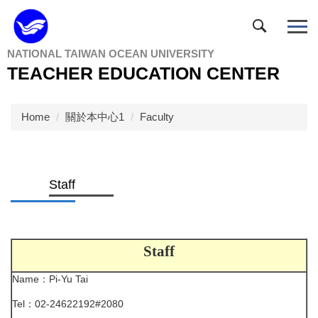
Jump
to
the
NATIONAL TAIWAN OCEAN UNIVERSITY
main
TEACHER EDUCATION CENTER
content
block
Home
關於本中心1
Faculty
Staff
Staff
Name
：
Pi-Yu Tai
Tel
：
02-24622192#2080